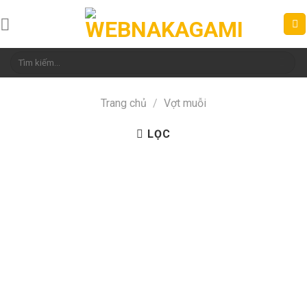
Skip
to
content
Tìm
kiếm:
Trang chủ
/
Vợt muỗi
LỌC