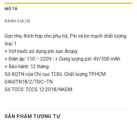
MÔ TẢ
ĐÁNH GIÁ (0)
Gọn nhẹ, thích hợp cho phụ nữ
, Pin và bo mạch chất lượng
loại 1
+ Vợt muỗi sử dụng pin sạc Acquy
+ Điện áp:
110
–
220V ;
+ Dung lượng pin:
4V/300 mAh
+ Bảo hành:
12 tháng
S
ố
KQTN c
ủ
a Chi c
ụ
c TCĐL Ch
ấ
t lư
ợ
ng TP.HCM:
0460
TN
18
/
2
/TĐC
–
TN
S
ố
TCCS
:
TCCS
12:2018/NKGM
SẢN PHẨM TƯƠNG TỰ