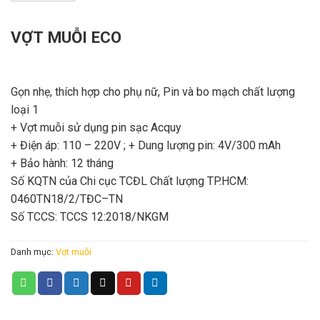
VỢT MUỖI ECO
Gọn nhẹ, thích hợp cho phụ nữ
, Pin và bo mạch chất lượng
loại 1
+ Vợt muỗi sử dụng pin sạc Acquy
+ Điện áp:
110
–
220V ;
+ Dung lượng pin:
4V/300 mAh
+ Bảo hành:
12 tháng
S
ố
KQTN c
ủ
a Chi c
ụ
c TCĐL Ch
ấ
t lư
ợ
ng TP.HCM:
0460
TN
18
/
2
/TĐC
–
TN
S
ố
TCCS
:
TCCS
12:2018/NKGM
Danh mục:
Vợt muỗi