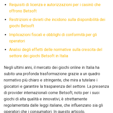
Requisiti di licenza e autorizzazioni per i casinò che
offrono Betsoft
Restrizioni e divieti che incidono sulla disponibilità dei
giochi Betsoft
Implicazioni fiscali e obblighi di conformità per gli
operatori
Analisi degli effetti delle normative sulla crescita del
settore dei giochi Betsoft in Italia
Negli ultimi anni, il mercato dei giochi online in Italia ha
subito una profonda trasformazione grazie a un quadro
normativo più chiaro e stringente, che mira a tutelare i
giocatori e garantire la trasparenza del settore. La presenza
di provider internazionali come Betsoft, noto per i suoi
giochi di alta qualità e innovativi, è strettamente
regolamentata dalle leggi italiane, che influenzano sia gli
operatori che i consumatori. In questo articolo,