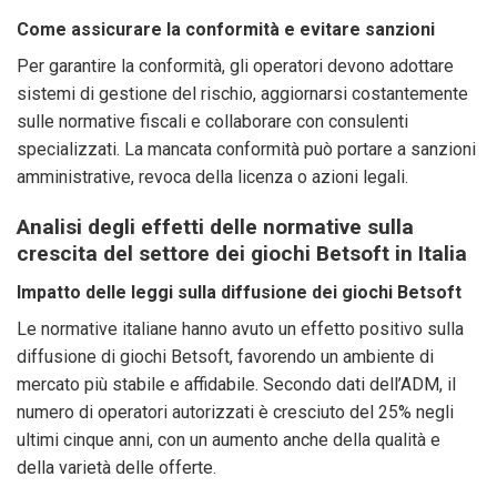
Come assicurare la conformità e evitare sanzioni
Per garantire la conformità, gli operatori devono adottare
sistemi di gestione del rischio, aggiornarsi costantemente
sulle normative fiscali e collaborare con consulenti
specializzati. La mancata conformità può portare a sanzioni
amministrative, revoca della licenza o azioni legali.
Analisi degli effetti delle normative sulla
crescita del settore dei giochi Betsoft in Italia
Impatto delle leggi sulla diffusione dei giochi Betsoft
Le normative italiane hanno avuto un effetto positivo sulla
diffusione di giochi Betsoft, favorendo un ambiente di
mercato più stabile e affidabile. Secondo dati dell’ADM, il
numero di operatori autorizzati è cresciuto del 25% negli
ultimi cinque anni, con un aumento anche della qualità e
della varietà delle offerte.