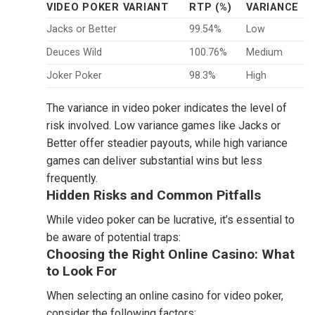
VIDEO POKER VARIANT
RTP (%)
VARIANCE
Jacks or Better
99.54%
Low
Deuces Wild
100.76%
Medium
Joker Poker
98.3%
High
The variance in video poker indicates the level of
risk involved. Low variance games like Jacks or
Better offer steadier payouts, while high variance
games can deliver substantial wins but less
frequently.
Hidden Risks and Common Pitfalls
While video poker can be lucrative, it’s essential to
be aware of potential traps:
Choosing the Right Online Casino: What
to Look For
When selecting an online casino for video poker,
consider the following factors: