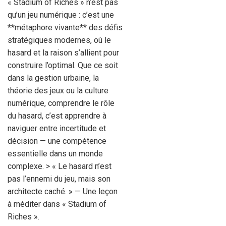
« Stadium of Riches » n’est pas
qu’un jeu numérique : c’est une
**métaphore vivante** des défis
stratégiques modernes, où le
hasard et la raison s’allient pour
construire l’optimal. Que ce soit
dans la gestion urbaine, la
théorie des jeux ou la culture
numérique, comprendre le rôle
du hasard, c’est apprendre à
naviguer entre incertitude et
décision — une compétence
essentielle dans un monde
complexe. > « Le hasard n’est
pas l’ennemi du jeu, mais son
architecte caché. » — Une leçon
à méditer dans « Stadium of
Riches ».