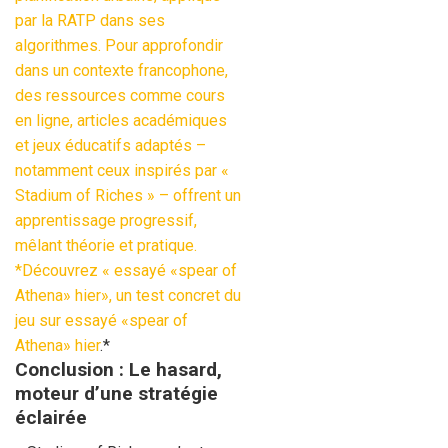
par la RATP dans ses
algorithmes. Pour approfondir
dans un contexte francophone,
des ressources comme cours
en ligne, articles académiques
et jeux éducatifs adaptés –
notamment ceux inspirés par «
Stadium of Riches » – offrent un
apprentissage progressif,
mêlant théorie et pratique.
*Découvrez « essayé «spear of
Athena» hier», un test concret du
jeu sur
essayé «spear of
Athena» hier
.*
Conclusion : Le hasard,
moteur d’une stratégie
éclairée