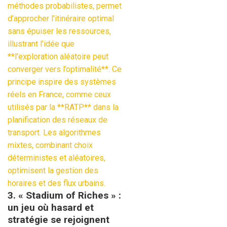
méthodes probabilistes, permet
d’approcher l’itinéraire optimal
sans épuiser les ressources,
illustrant l’idée que
**l’exploration aléatoire peut
converger vers l’optimalité**. Ce
principe inspire des systèmes
réels en France, comme ceux
utilisés par la **RATP** dans la
planification des réseaux de
transport. Les algorithmes
mixtes, combinant choix
déterministes et aléatoires,
optimisent la gestion des
horaires et des flux urbains.
3. « Stadium of Riches » :
un jeu où hasard et
stratégie se rejoignent