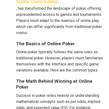
Spinado Casino features
Poker
at
, has transformed the landscape of poker, offering
Online
unprecedented access to games and tournaments.
Casinos
Matters
Players must adapt to the nuances of online play,
Video
which can differ significantly from traditional poker
poker
rooms.
is
a
captivating
The Basics of Online Poker
blend
of
Online poker typically follows the same rules as
luck
traditional poker. However, players must familiarize
and
strategy,
themselves with the interface and specific game
making
variations available. Here are the common types:
it
a
favorite
The Math Behind Winning at Online
among
Poker
serious
gamblers.
Success in poker relies heavily on understanding
Unlike
traditional
mathematical concepts such as pot odds, implied
slot
odds, and expected value (EV). For instance:
machines,