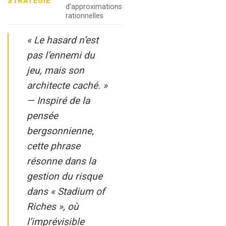
STRATÉGIE
d’approximations
rationnelles
« Le hasard n’est
pas l’ennemi du
jeu, mais son
architecte caché. »
— Inspiré de la
pensée
bergsonnienne,
cette phrase
résonne dans la
gestion du risque
dans « Stadium of
Riches », où
l’imprévisible