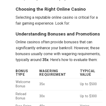
video
poker
Choosing the Right Online Casino
requires
skill
Selecting a reputable online casino is critical for a
and
fair gaming experience. Look for:
decision-
making,
offering
Understanding Bonuses and Promotions
players
a
Online casinos often provide bonuses that can
better
significantly enhance your bankroll. However, these
return
on
bonuses usually come with wagering requirements,
investment.
typically around
35x
. Here’s how to evaluate them:
The
average
Return
BONUS
WAGERING
TYPICAL
to
TYPE
REQUIREMENT
VALUE
Player
(RTP)
Welcome
35x
Up to $500
percentage
Bonus
for
video
Reload
30x
Up to $300
poker
Bonus
games
can