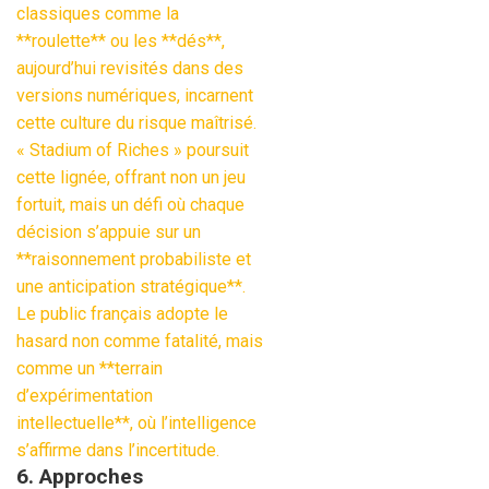
classiques comme la
**roulette** ou les **dés**,
aujourd’hui revisités dans des
versions numériques, incarnent
cette culture du risque maîtrisé.
« Stadium of Riches » poursuit
cette lignée, offrant non un jeu
fortuit, mais un défi où chaque
décision s’appuie sur un
**raisonnement probabiliste et
une anticipation stratégique**.
Le public français adopte le
hasard non comme fatalité, mais
comme un **terrain
d’expérimentation
intellectuelle**, où l’intelligence
s’affirme dans l’incertitude.
6. Approches